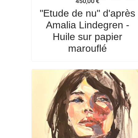
450,00
€
"Etude de nu" d'après
Amalia Lindegren -
Huile sur papier
marouflé