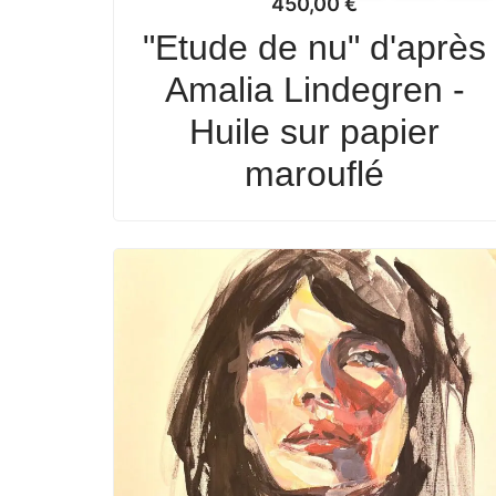
450,00
€
"Etude de nu" d'après
Amalia Lindegren -
Huile sur papier
marouflé