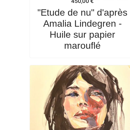
450,00
€
"Etude de nu" d'après
Amalia Lindegren -
Huile sur papier
marouflé