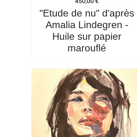
450,00
€
"Etude de nu" d'après
Amalia Lindegren -
Huile sur papier
marouflé