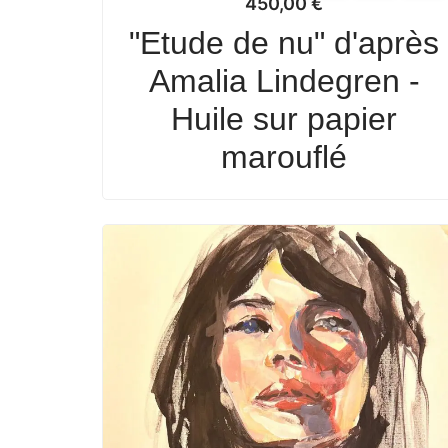
450,00
€
"Etude de nu" d'après
Amalia Lindegren -
Huile sur papier
marouflé