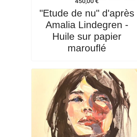
450,00
€
"Etude de nu" d'après
Amalia Lindegren -
Huile sur papier
marouflé