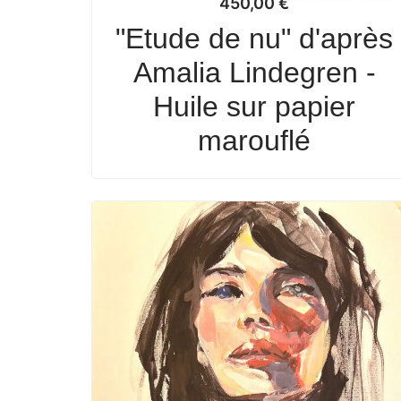
450,00
€
"Etude de nu" d'après
Amalia Lindegren -
Huile sur papier
marouflé