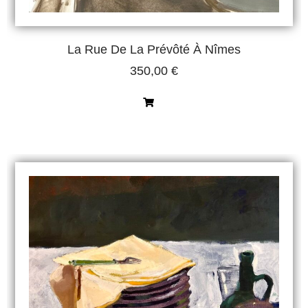
La Rue De La Prévôté À Nîmes
350,00
€