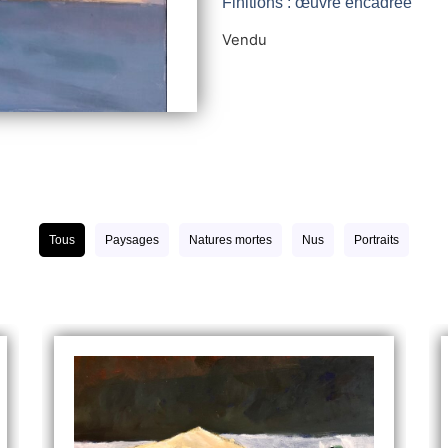
Finitions : œuvre encadrée
Vendu
Tous
Paysages
Natures mortes
Nus
Portraits