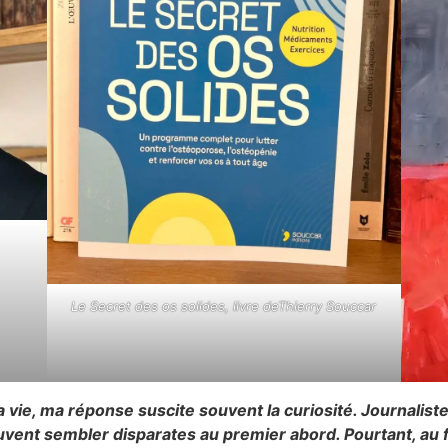
Le Secret des os solides, livre deThierry Souccar
ie, ma réponse suscite souvent la curiosité. Journaliste s
euvent sembler disparates au premier abord. Pourtant, au 