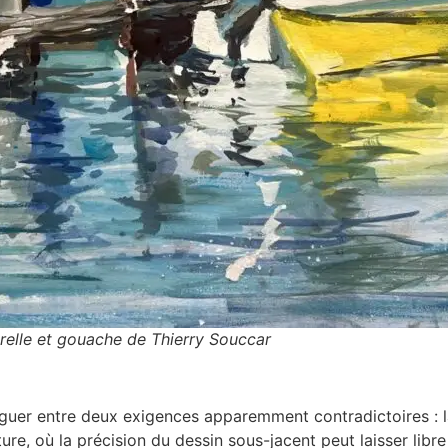
arelle et gouache de Thierry Souccar
iguer entre deux exigences apparemment contradictoires : la r
re, où la précision du dessin sous-jacent peut laisser libre 